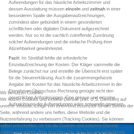
Aufwendungen für das häusliche Arbeitszimmer und
dessen Ausstattung müssen
einzeln
und
zeitnah
in einer
besonderen Spalte der Ausgabenaufzeichnungen,
zumindest aber gebündelt in einem gesonderten
schriftlichen oder digitalen Dokument aufgezeichnet
werden. Nur so ist die sachlich zutreffende Zuordnung
solcher Aufwendungen und die einfache Prüfung ihrer
Abziehbarkeit gewährleistet.
Fazit:
Im Streitfall fehlte die erforderliche
Einzelaufzeichnung der Kosten. Der Kläger sammelte die
Belege zunächst nur und erstellte die Übersicht erst später
für die Steuererklärung. Auch die zusammengefasste
Angabe der Kosten für das häusliche Arbeitszimmer in der
Einnahmen-Überschuss-Rechnung genügte nicht den
Wir benutzen Cookies
gesetzlichen Anforderungen. Eine genaue und einzelne
Wir nutzen Cookies und externe Dienste (inkl. U.S. Diensten) auf
Aufzeichnung der Aufwendungen wäre notwendig gewesen.
unserer Website. Einige von ihnen sind essenziell für den Betrieb der
Seite, während andere uns helfen, diese Website und die
Nutzererfahrung zu verbessern (Tracking Cookies). Sie können
selbst entscheiden, ob Sie die Cookies und externen Dienste
zulassen möchten. Bitte beachten Sie, dass bei einer Ablehnung